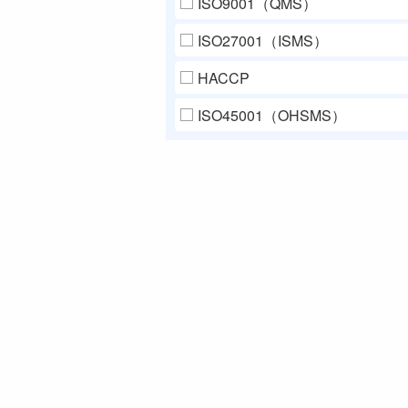
ISO9001（QMS）
ISO27001（ISMS）
HACCP
ISO45001（OHSMS）