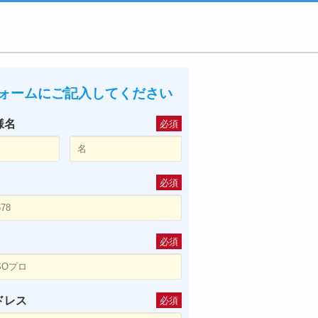
ォームにご記入してください
様名
必須
必須
必須
ドレス
必須