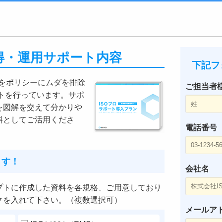
ロ取得・運用サポート内容
下記フ
』をポリシーにムダを排除
ご担当者
ートを行っています。サポ
を図解を交えて分かりや
料としてご活用くださ
電話番号
ます！
会社名
プトに作成した資料を各規格、ご用意しており
クを入れて下さい。（複数選択可）
メールア