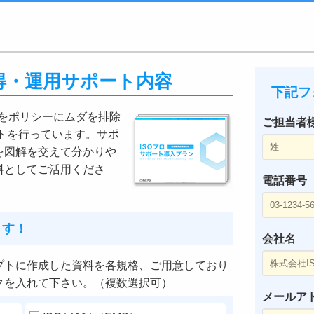
ロ取得・運用サポート内容
下記フ
』をポリシーにムダを排除
ご担当者
ートを行っています。サポ
を図解を交えて分かりや
料としてご活用くださ
電話番号
ます！
会社名
プトに作成した資料を各規格、ご用意しており
クを入れて下さい。（複数選択可）
メールア