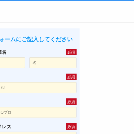
ォームにご記入してください
様名
必須
必須
必須
ドレス
必須