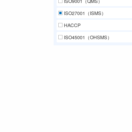
ISO9001（QMS）
ISO27001（ISMS）
HACCP
ISO45001（OHSMS）