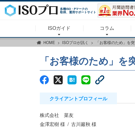
各種ISO・Pマークの
取得、運用サポートサイト
ISOガイド
コラム
HOME
ISOプロが訊く
「お客様のため」を突
「お客様のため」を
クライアントプロフィール
株式会社 菜友
金澤宏樹 様
古川巖秋 様