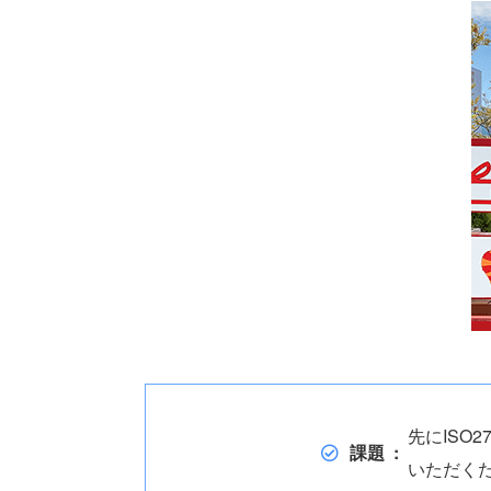
先にISO
課題
いただく