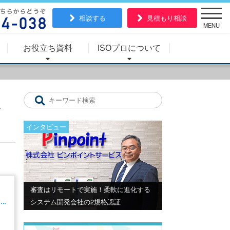
相談する
見積もり相談
MENU
お役立ち資料
ISOプロについて
ポ
インタビュー
審査はリモートで実施！柔軟に進化する
システム開発会社の2規格認証