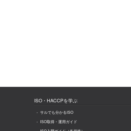
ISO・HACCPを学ぶ
サルでも分かるISO
ISO取得・運用ガイド
ISO入門ガイド（各規格）